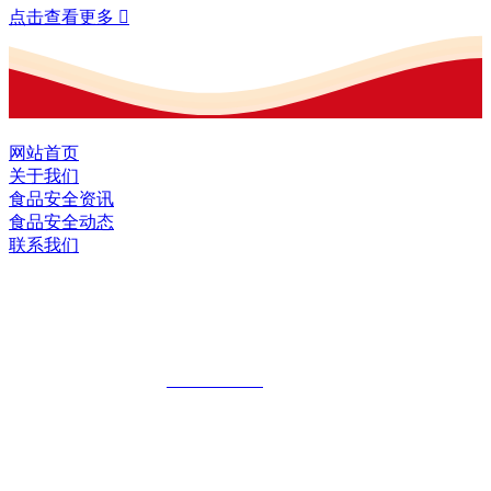
点击查看更多

网站首页
关于我们
食品安全资讯
食品安全动态
联系我们
黑龙江EVO视讯中国官方网站食品股份
有限公司
全国统一客服热线：
18903658751
地址：哈尔滨南岗区红旗满族乡科技园区
地址：双城经济技术开发区娃哈哈路6号
地址：黑龙江萝北县宝泉岭二九0公路一号