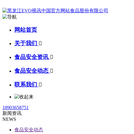
网站首页
关于我们

食品安全资讯

食品安全动态

联系我们

18903658751
新闻资讯
NEWS
食品安全动态